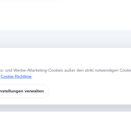
Menü
A
ns- und Werbe-/Marketing-Cookies außer den strikt notwendigen Cooki
Startseite
Über Uns
W
e
Cookie-Richtlinie
.
S
Unsere Produkte
Marken
nstellungen verwalten
Kontakt
Copyright © 2025 Köseoğlu Lab Alle Rechte Vorbehalten.