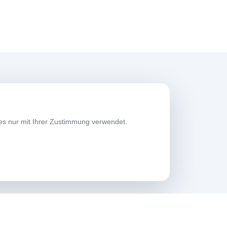
rbeitszeiten
es nur mit Ihrer Zustimmung verwendet.
erktage
08:00-17:30
amstag
09:00-13:30