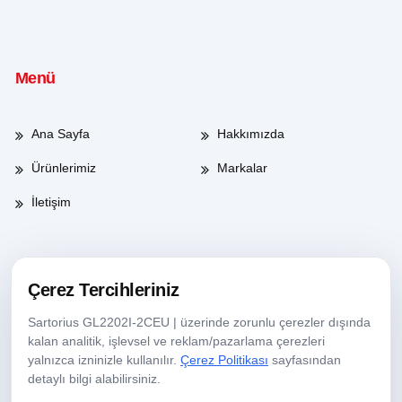
Menü
Ana Sayfa
Hakkımızda
Ürünlerimiz
Markalar
İletişim
Çalışma Saatleri
Çerez Tercihleriniz
Sartorius GL2202I-2CEU | üzerinde zorunlu çerezler dışında
Haftaiçi
08:00-17:30
kalan analitik, işlevsel ve reklam/pazarlama çerezleri
yalnızca izninizle kullanılır.
Çerez Politikası
sayfasından
Cumartesi
09:00-13:30
detaylı bilgi alabilirsiniz.