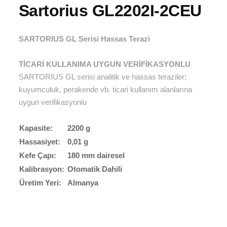
Sartorius GL2202I-2CEU
SARTORIUS GL Serisi Hassas Terazi
TİCARİ KULLANIMA UYGUN VERİFİKASYONLU
SARTORIUS GL serisi analitik ve hassas teraziler;
kuyumculuk, perakende vb. ticari kullanım alanlarına
uygun verifikasyonlu
Kapasite:
2200 g
Hassasiyet:
0,01 g
Kefe Çapı:
180 mm dairesel
Kalibrasyon:
Otomatik Dahili
Üretim Yeri:
Almanya