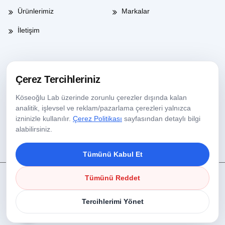
Ürünlerimiz
Markalar
İletişim
Çalışma Saatleri
Çerez Tercihleriniz
Köseoğlu Lab üzerinde zorunlu çerezler dışında kalan
Haftaiçi
08:00-17:30
analitik, işlevsel ve reklam/pazarlama çerezleri yalnızca
izninizle kullanılır.
Çerez Politikası
sayfasından detaylı bilgi
Cumartesi
09:00-13:30
alabilirsiniz.
Tümünü Kabul Et
Tümünü Reddet
Copyright © 2025 Köseoğlu Lab Tüm Hakları Saklıdır.
Çerez Politikası
Tercihlerimi Yönet