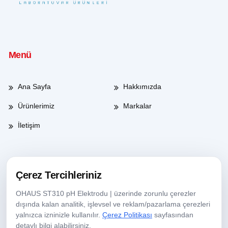
Menü
Ana Sayfa
Hakkımızda
Ürünlerimiz
Markalar
İletişim
Çalışma Saatleri
Çerez Tercihleriniz
OHAUS ST310 pH Elektrodu | üzerinde zorunlu çerezler
Haftaiçi
08:00-17:30
dışında kalan analitik, işlevsel ve reklam/pazarlama çerezleri
yalnızca izninizle kullanılır.
Çerez Politikası
sayfasından
Cumartesi
09:00-13:30
detaylı bilgi alabilirsiniz.