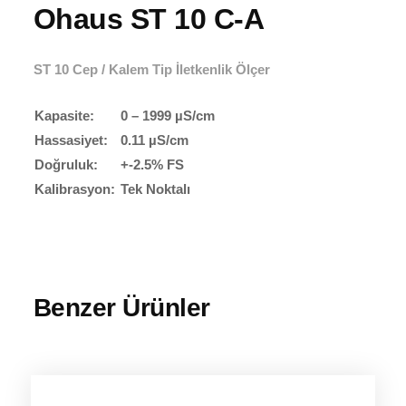
Ohaus ST 10 C-A
ST 10 Cep / Kalem Tip İletkenlik Ölçer
Kapasite:
0 – 1999 µS/cm
Hassasiyet:
0.11 µS/cm
Doğruluk:
+-2.5% FS
Kalibrasyon:
Tek Noktalı
Benzer Ürünler