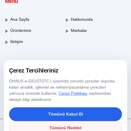
Menü
Ana Sayfa
Hakkımızda
Ürünlerimiz
Markalar
İletişim
Çalışma Saatleri
Çerez Tercihleriniz
OHAUS e-G51ST07C | üzerinde zorunlu çerezler dışında
Haftaiçi
08:00-17:30
kalan analitik, işlevsel ve reklam/pazarlama çerezleri
yalnızca izninizle kullanılır.
Çerez Politikası
sayfasından
Cumartesi
09:00-13:30
detaylı bilgi alabilirsiniz.
Tümünü Kabul Et
Tümünü Reddet