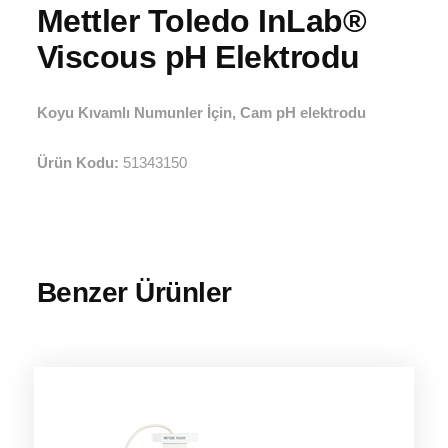
Mettler Toledo InLab®
Viscous pH Elektrodu
Koyu Kıvamlı Numunler İçin, Cam pH elektrodu
Ürün Kodu:
51343150
Benzer Ürünler