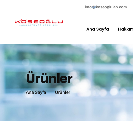
info
koseoglulab.com
Ana Sayfa
Hakkı
Ürünler
Ana Sayfa
Ürünler