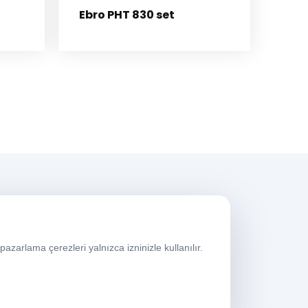
Ebro PHT 830 set
alışma Saatleri
azarlama çerezleri yalnızca izninizle kullanılır.
aftaiçi
08:00-17:30
umartesi
09:00-13:30