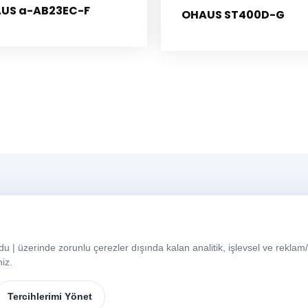
US a-AB23EC-F
OHAUS ST400D-G
Menü
Ç
 | üzerinde zorunlu çerezler dışında kalan analitik, işlevsel ve reklam/p
Ana Sayfa
Hakkımızda
H
niz.
C
Ürünlerimiz
Markalar
Tercihlerimi Yönet
İletişim