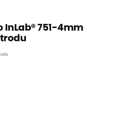
do InLab® 751-4mm
ktrodu
trodu