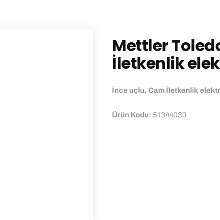
Mettler Tole
İletkenlik ele
İnce uçlu, Cam İletkenlik elek
Ürün Kodu:
51344030