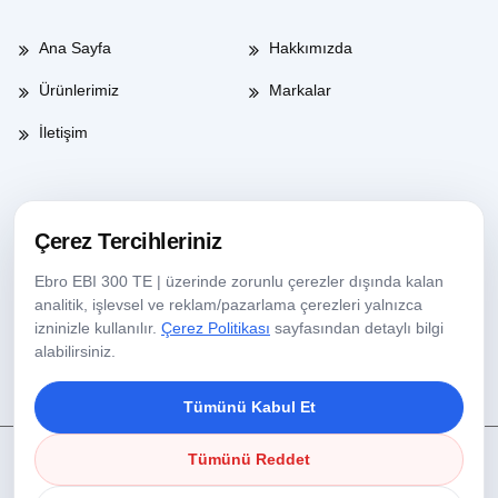
Ana Sayfa
Hakkımızda
Ürünlerimiz
Markalar
İletişim
Çalışma Saatleri
Çerez Tercihleriniz
Ebro EBI 300 TE | üzerinde zorunlu çerezler dışında kalan
Haftaiçi
08:00-17:30
analitik, işlevsel ve reklam/pazarlama çerezleri yalnızca
izninizle kullanılır.
Çerez Politikası
sayfasından detaylı bilgi
Cumartesi
09:00-13:30
alabilirsiniz.
Tümünü Kabul Et
Tümünü Reddet
Copyright © 2025 Köseoğlu Lab Tüm Hakları Saklıdır.