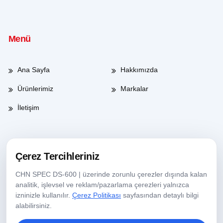
Menü
Ana Sayfa
Hakkımızda
Ürünlerimiz
Markalar
İletişim
Çalışma Saatleri
Çerez Tercihleriniz
CHN SPEC DS-600 | üzerinde zorunlu çerezler dışında kalan
Haftaiçi
08:00-17:30
analitik, işlevsel ve reklam/pazarlama çerezleri yalnızca
izninizle kullanılır.
Çerez Politikası
sayfasından detaylı bilgi
Cumartesi
09:00-13:30
alabilirsiniz.