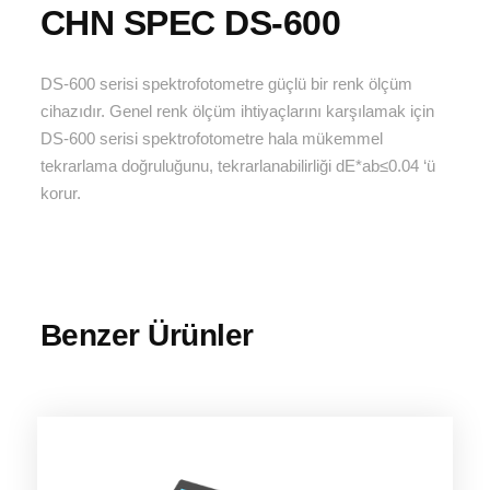
CHN SPEC DS-600
DS-600 serisi spektrofotometre güçlü bir renk ölçüm
cihazıdır. Genel renk ölçüm ihtiyaçlarını karşılamak için
DS-600 serisi spektrofotometre hala mükemmel
tekrarlama doğruluğunu, tekrarlanabilirliği dE*ab≤0.04 ‘ü
korur.
Benzer Ürünler