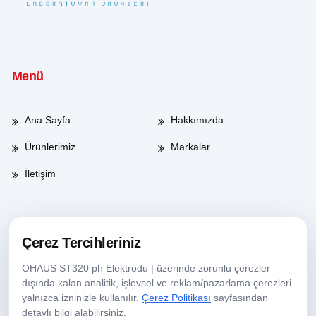
Menü
Ana Sayfa
Hakkımızda
Ürünlerimiz
Markalar
İletişim
Çalışma Saatleri
Çerez Tercihleriniz
OHAUS ST320 ph Elektrodu | üzerinde zorunlu çerezler
Haftaiçi
08:00-17:30
dışında kalan analitik, işlevsel ve reklam/pazarlama çerezleri
yalnızca izninizle kullanılır.
Çerez Politikası
sayfasından
Cumartesi
09:00-13:30
detaylı bilgi alabilirsiniz.