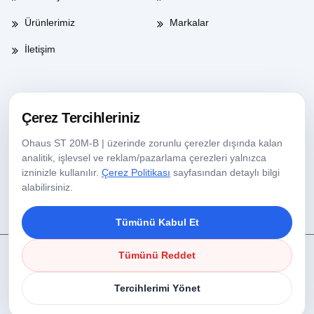
Ürünlerimiz
Markalar
İletişim
Çalışma Saatleri
Çerez Tercihleriniz
Ohaus ST 20M-B | üzerinde zorunlu çerezler dışında kalan
Haftaiçi
08:00-17:30
analitik, işlevsel ve reklam/pazarlama çerezleri yalnızca
izninizle kullanılır.
Çerez Politikası
sayfasından detaylı bilgi
Cumartesi
09:00-13:30
alabilirsiniz.
Tümünü Kabul Et
Tümünü Reddet
Copyright © 2025 Köseoğlu Lab Tüm Hakları Saklıdır.
Çerez Politikası
Tercihlerimi Yönet