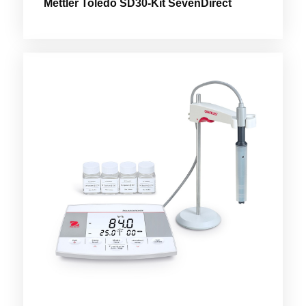
Mettler Toledo SD30-Kit SevenDirect