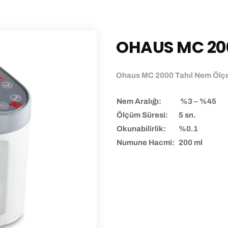
OHAUS MC 20
Ohaus MC 2000 Tahıl Nem Ölç
Nem Aralığı:
%3 – %45
Ölçüm Süresi:
5 sn.
Okunabilirlik:
%0.1
Numune Hacmi:
200 ml