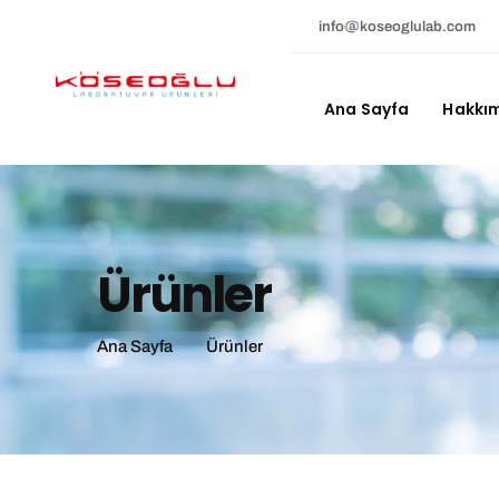
info
koseoglulab.com
Ana Sayfa
Hakkı
Ürünler
Ana Sayfa
Ürünler