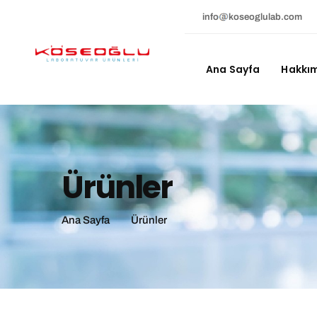
info
koseoglulab.com
Ana Sayfa
Hakkı
Ürünler
Ana Sayfa
Ürünler