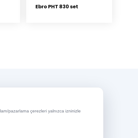
Ebro PHT 830 set
alışma Saatleri
lam/pazarlama çerezleri yalnızca izninizle
aftaiçi
08:00-17:30
umartesi
09:00-13:30