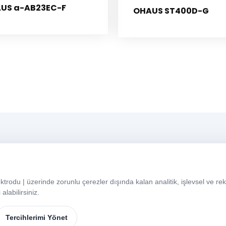
US a-AB23EC-F
OHAUS ST400D-G
Menü
Ç
du | üzerinde zorunlu çerezler dışında kalan analitik, işlevsel ve rek
Ana Sayfa
Hakkımızda
H
alabilirsiniz.
C
Ürünlerimiz
Markalar
Tercihlerimi Yönet
İletişim