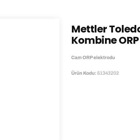
Mettler Toled
Kombine ORP 
Cam ORP elektrodu
Ürün Kodu:
51343202