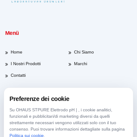
Menü
Home
Chi Siamo
I Nostri Prodotti
Marchi
Contatti
Preferenze dei cookie
Orario di lavoro
Su OHAUS STPURE Elettrodo pH | , i cookie analitici,
funzionali e pubblicitari/di marketing diversi da quelli
Giorni feriali
08:00-17:30
strettamente necessari vengono utilizzati solo con il tuo
consenso. Puoi trovare informazioni dettagliate sulla pagina
Sabato
09:00-13:30
Politica sui cookie
.