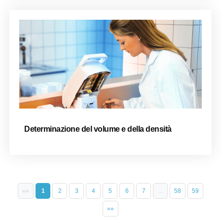
Determinazione del volume e della densità
««
1
2
3
4
5
6
7
...
58
59
»»