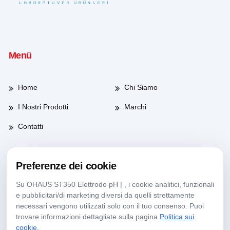
Menü
Home
Chi Siamo
I Nostri Prodotti
Marchi
Contatti
Preferenze dei cookie
Orario di lavoro
Su OHAUS ST350 Elettrodo pH | , i cookie analitici, funzionali
e pubblicitari/di marketing diversi da quelli strettamente
Giorni feriali
08:00-17:30
necessari vengono utilizzati solo con il tuo consenso. Puoi
trovare informazioni dettagliate sulla pagina
Politica sui
Sabato
09:00-13:30
cookie
.