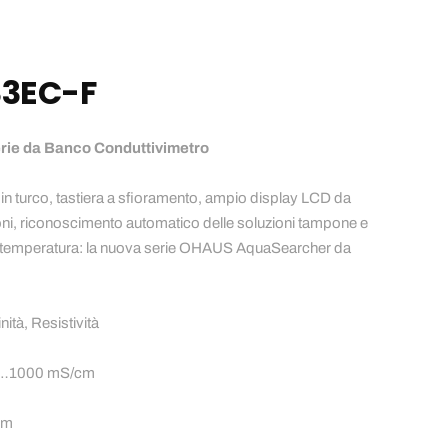
3EC-F
 da Banco Conduttivimetro
 in turco, tastiera a sfioramento, ampio display LCD da
ni, riconoscimento automatico delle soluzioni tampone e
 temperatura: la nuova serie OHAUS AquaSearcher da
ità, Resistività
/cm…1000 mS/cm
cm