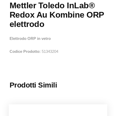
Mettler Toledo InLab®
Redox Au Kombine ORP
elettrodo
Elettrodo ORP in vetro
Codice Prodotto:
51343204
Prodotti Simili