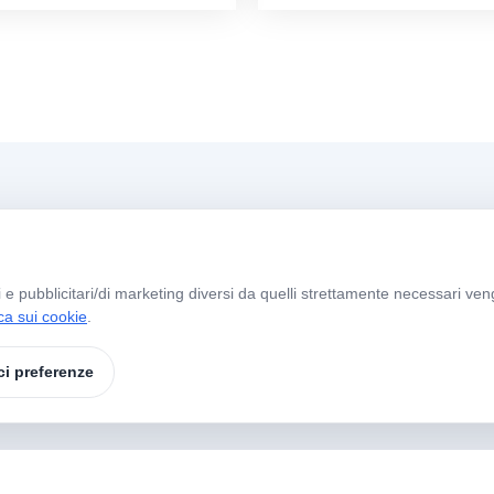
Menü
O
li e pubblicitari/di marketing diversi da quelli strettamente necessari ven
Home
Chi Siamo
G
ica sui cookie
.
S
I Nostri Prodotti
Marchi
ci preferenze
Contatti