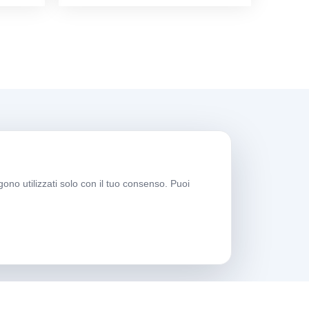
rario di lavoro
gono utilizzati solo con il tuo consenso. Puoi
iorni feriali
08:00-17:30
abato
09:00-13:30