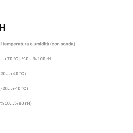
TH
i temperatura e umidità (con sonda)
-30…+70 °C | %0…%100 rH
(-20…+40 °C)
 (-20…+40 °C)
H (%10…%90 rH)