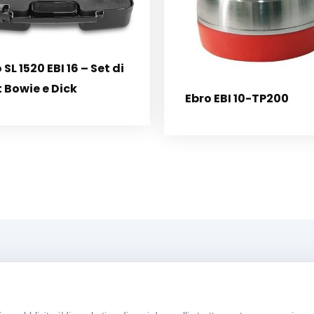
 SL 1520 EBI 16 – Set di
 Bowie e Dick
Ebro EBI 10-TP200
Menü
O