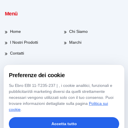
Menü
Home
Chi Siamo
I Nostri Prodotti
Marchi
Contatti
Preferenze dei cookie
Orario di lavoro
Su Ebro EBI 11-T235-237 | , i cookie analitici, funzionali e
pubblicitari/di marketing diversi da quelli strettamente
Giorni feriali
08:00-17:30
necessari vengono utilizzati solo con il tuo consenso. Puoi
trovare informazioni dettagliate sulla pagina
Politica sui
Sabato
09:00-13:30
cookie
.
Accetta tutto