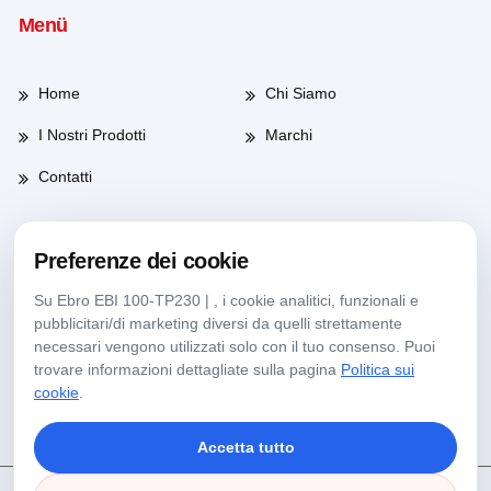
Menü
Home
Chi Siamo
I Nostri Prodotti
Marchi
Contatti
Preferenze dei cookie
Orario di lavoro
Su Ebro EBI 100-TP230 | , i cookie analitici, funzionali e
pubblicitari/di marketing diversi da quelli strettamente
Giorni feriali
08:00-17:30
necessari vengono utilizzati solo con il tuo consenso. Puoi
trovare informazioni dettagliate sulla pagina
Politica sui
Sabato
09:00-13:30
cookie
.
Accetta tutto