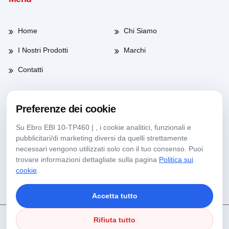
Home
Chi Siamo
I Nostri Prodotti
Marchi
Contatti
Preferenze dei cookie
Orario di lavoro
Su Ebro EBI 10-TP460 | , i cookie analitici, funzionali e
pubblicitari/di marketing diversi da quelli strettamente
Giorni feriali
08:00-17:30
necessari vengono utilizzati solo con il tuo consenso. Puoi
trovare informazioni dettagliate sulla pagina
Politica sui
Sabato
09:00-13:30
cookie
.
Accetta tutto
Rifiuta tutto
Copyright © 2025 Köseoğlu Lab Tutti i Diritti Riservati.