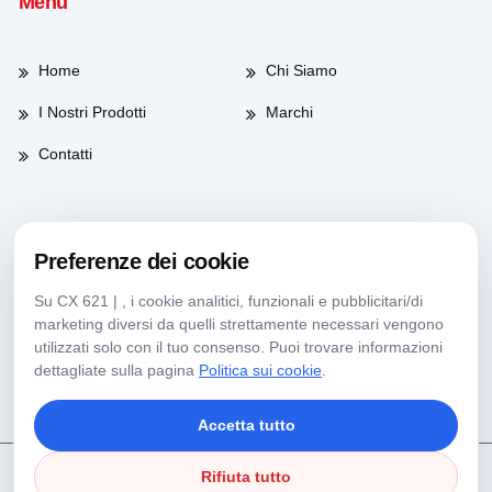
Menü
Home
Chi Siamo
I Nostri Prodotti
Marchi
Contatti
Orario di lavoro
Preferenze dei cookie
Su CX 621 | , i cookie analitici, funzionali e pubblicitari/di
Giorni feriali
08:00-17:30
marketing diversi da quelli strettamente necessari vengono
utilizzati solo con il tuo consenso. Puoi trovare informazioni
Sabato
09:00-13:30
dettagliate sulla pagina
Politica sui cookie
.
Accetta tutto
Rifiuta tutto
Copyright © 2025 Köseoğlu Lab Tutti i Diritti Riservati.