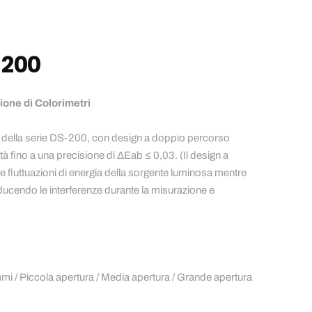
-200
one di Colorimetri
e della serie DS-200, con design a doppio percorso
lità fino a una precisione di ΔEab ≤ 0,03. (Il design a
 fluttuazioni di energia della sorgente luminosa mentre
ducendo le interferenze durante la misurazione e
.
mmi / Piccola apertura / Media apertura / Grande apertura