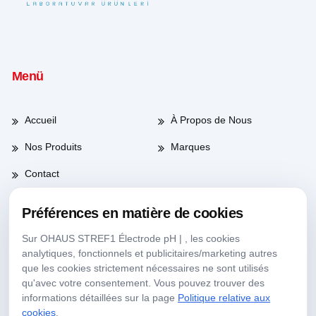
Menü
Accueil
À Propos de Nous
Nos Produits
Marques
Contact
Préférences en matière de cookies
Heures de travail
Sur OHAUS STREF1 Électrode pH | , les cookies
analytiques, fonctionnels et publicitaires/marketing autres
que les cookies strictement nécessaires ne sont utilisés
Jours de semaine
08:00-17:30
qu'avec votre consentement. Vous pouvez trouver des
informations détaillées sur la page
Politique relative aux
Samedi
09:00-13:30
cookies
.