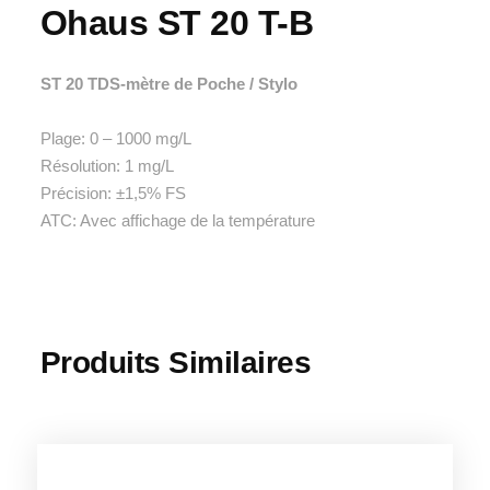
Ohaus ST 20 T-B
ST 20 TDS-mètre de Poche / Stylo
Plage: 0 – 1000 mg/L
Résolution: 1 mg/L
Précision: ±1,5% FS
ATC: Avec affichage de la température
Produits Similaires