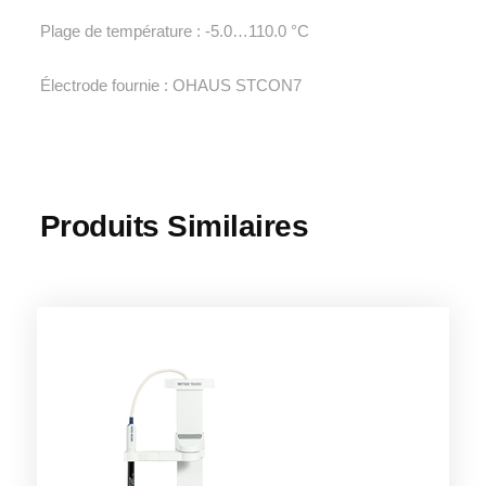
Plage de température : -5.0…110.0 °C
Électrode fournie : OHAUS STCON7
Produits Similaires