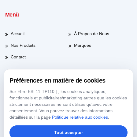
Menü
Accueil
À Propos de Nous
Nos Produits
Marques
Contact
Préférences en matière de cookies
Heures de travail
Sur Ebro EBI 11-TP110 | , les cookies analytiques,
fonctionnels et publicitaires/marketing autres que les cookies
Jours de semaine
08:00-17:30
strictement nécessaires ne sont utilisés qu'avec votre
consentement. Vous pouvez trouver des informations
Samedi
09:00-13:30
détaillées sur la page
Politique relative aux cookies
.
Tout accepter