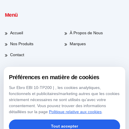
Menü
Accueil
À Propos de Nous
Nos Produits
Marques
Contact
Préférences en matière de cookies
Heures de travail
Sur Ebro EBI 10-TP200 | , les cookies analytiques,
fonctionnels et publicitaires/marketing autres que les cookies
Jours de semaine
08:00-17:30
strictement nécessaires ne sont utilisés qu'avec votre
consentement. Vous pouvez trouver des informations
Samedi
09:00-13:30
détaillées sur la page
Politique relative aux cookies
.
Tout accepter