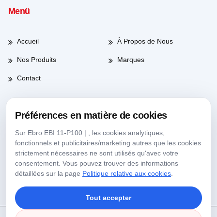
Menü
Accueil
À Propos de Nous
Nos Produits
Marques
Contact
Préférences en matière de cookies
Heures de travail
Sur Ebro EBI 11-P100 | , les cookies analytiques,
fonctionnels et publicitaires/marketing autres que les cookies
Jours de semaine
08:00-17:30
strictement nécessaires ne sont utilisés qu'avec votre
consentement. Vous pouvez trouver des informations
Samedi
09:00-13:30
détaillées sur la page
Politique relative aux cookies
.
Tout accepter