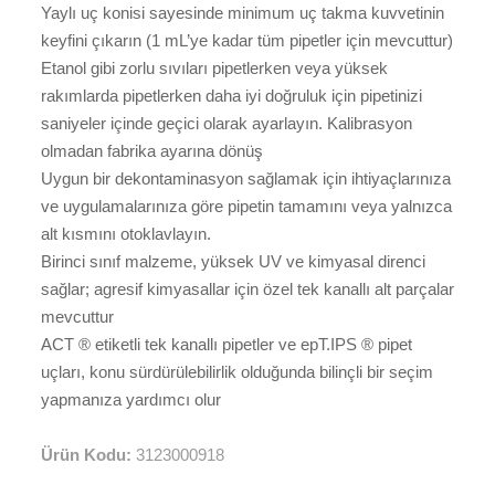
Yaylı uç konisi sayesinde minimum uç takma kuvvetinin
keyfini çıkarın (1 mL’ye kadar tüm pipetler için mevcuttur)
Etanol gibi zorlu sıvıları pipetlerken veya yüksek
rakımlarda pipetlerken daha iyi doğruluk için pipetinizi
saniyeler içinde geçici olarak ayarlayın. Kalibrasyon
olmadan fabrika ayarına dönüş
Uygun bir dekontaminasyon sağlamak için ihtiyaçlarınıza
ve uygulamalarınıza göre pipetin tamamını veya yalnızca
alt kısmını otoklavlayın.
Birinci sınıf malzeme, yüksek UV ve kimyasal direnci
sağlar; agresif kimyasallar için özel tek kanallı alt parçalar
mevcuttur
ACT ® etiketli tek kanallı pipetler ve epT.IPS ® pipet
uçları, konu sürdürülebilirlik olduğunda bilinçli bir seçim
yapmanıza yardımcı olur
Ürün Kodu:
3123000918