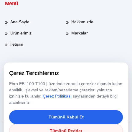
Menü
Ana Sayfa
Hakkımızda
Ürünlerimiz
Markalar
İletişim
Çalışma Saatleri
Çerez Tercihleriniz
Ebro EBI 100-T100 | üzerinde zorunlu çerezler dışında kalan
Haftaiçi
08:00-17:30
analitik, işlevsel ve reklam/pazarlama çerezleri yalnızca
izninizle kullanılır.
Çerez Politikası
sayfasından detaylı bilgi
Cumartesi
09:00-13:30
alabilirsiniz.
Tümünü Kabul Et
Tümünü Reddet