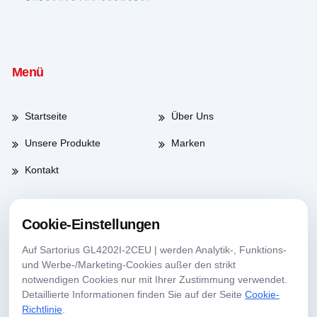
Menü
Startseite
Über Uns
Unsere Produkte
Marken
Kontakt
Cookie-Einstellungen
Arbeitszeiten
Auf Sartorius GL4202I-2CEU | werden Analytik-, Funktions-
und Werbe-/Marketing-Cookies außer den strikt
Werktage
08:00-17:30
notwendigen Cookies nur mit Ihrer Zustimmung verwendet.
Detaillierte Informationen finden Sie auf der Seite
Cookie-
Samstag
09:00-13:30
Richtlinie
.