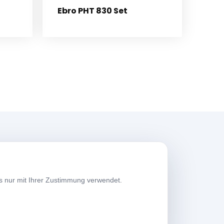
Ebro PHT 830 Set
rbeitszeiten
s nur mit Ihrer Zustimmung verwendet.
erktage
08:00-17:30
amstag
09:00-13:30