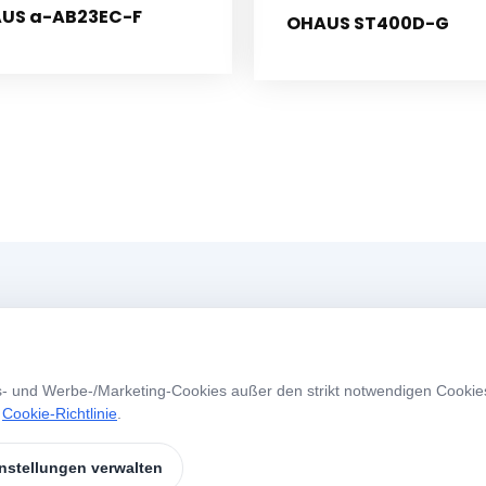
US a-AB23EC-F
OHAUS ST400D-G
Menü
A
s- und Werbe-/Marketing-Cookies außer den strikt notwendigen Cookie
Startseite
Über Uns
W
e
Cookie-Richtlinie
.
S
Unsere Produkte
Marken
nstellungen verwalten
Kontakt