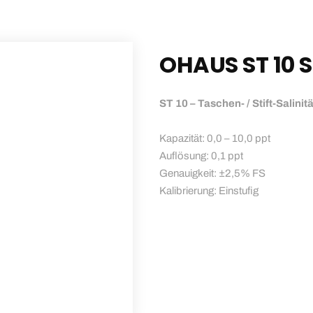
OHAUS ST 10 S
ST 10 – Taschen- / Stift-Salini
Kapazität: 0,0 – 10,0 ppt
Auflösung: 0,1 ppt
Genauigkeit: ±2,5% FS
Kalibrierung: Einstufig