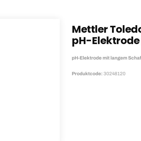
Mettler Toled
pH-Elektrode
pH-Elektrode mit langem Schaf
Produktcode:
30248120