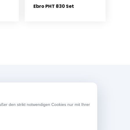
Ebro PHT 830 Set
rbeitszeiten
ßer den strikt notwendigen Cookies nur mit Ihrer
erktage
08:00-17:30
amstag
09:00-13:30