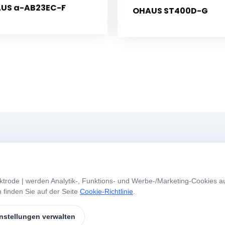
US a-AB23EC-F
OHAUS ST400D-G
Menü
A
trode | werden Analytik-, Funktions- und Werbe-/Marketing-Cookies au
Startseite
Über Uns
W
 finden Sie auf der Seite
Cookie-Richtlinie
.
S
Unsere Produkte
Marken
nstellungen verwalten
Kontakt