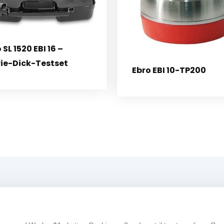
 SL 1520 EBI 16 –
ie-Dick-Testset
Ebro EBI 10-TP200
Menü
A