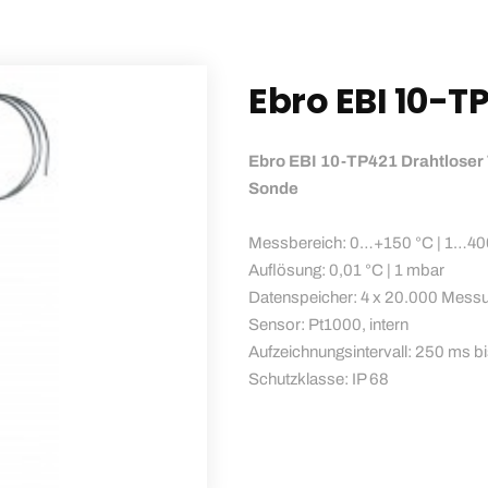
Ebro EBI 10-T
Ebro EBI 10-TP421 Drahtloser 
Sonde
Messbereich: 0…+150 °C | 1…4
Auflösung: 0,01 °C | 1 mbar
Datenspeicher: 4 x 20.000 Mess
Sensor: Pt1000, intern
Aufzeichnungsintervall: 250 ms b
Schutzklasse: IP 68