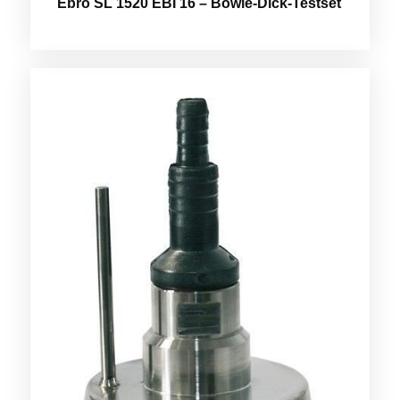
Ebro SL 1520 EBI 16 – Bowie-Dick-Testset