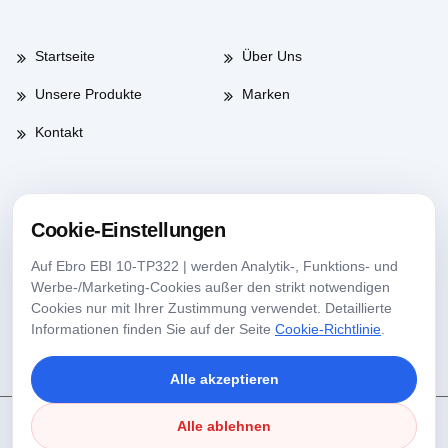
Startseite
Über Uns
Unsere Produkte
Marken
Kontakt
Arbeitszeiten
Cookie-Einstellungen
Auf Ebro EBI 10-TP322 | werden Analytik-, Funktions- und
Werktage
08:00-17:30
Werbe-/Marketing-Cookies außer den strikt notwendigen
Cookies nur mit Ihrer Zustimmung verwendet. Detaillierte
Samstag
09:00-13:30
Informationen finden Sie auf der Seite
Cookie-Richtlinie
.
Alle akzeptieren
Alle ablehnen
Copyright © 2025 Köseoğlu Lab Alle Rechte Vorbehalten.