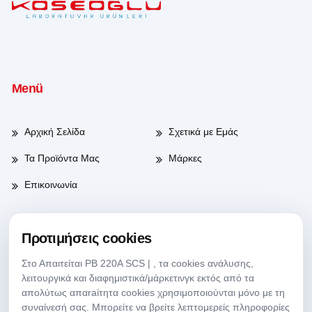
Menü
Αρχική Σελίδα
Σχετικά με Εμάς
Τα Προϊόντα Μας
Μάρκες
Επικοινωνία
Προτιμήσεις cookies
Ώρες Λειτουργίας
Στο Απαιτείται PB 220A SCS | , τα cookies ανάλυσης,
λειτουργικά και διαφημιστικά/μάρκετινγκ εκτός από τα
Ημέρες Εργασίας
08:00-17:30
απολύτως απαraίτητα cookies χρησιμοποιούνται μόνο με τη
συναίνεσή σας. Μπορείτε να βρείτε λεπτομερείς πληροφορίες