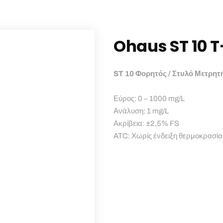
Ohaus ST 10 T
ST 10 Φορητός / Στυλό Μετρητ
Εύρος: 0 – 1000 mg/L
Ανάλυση: 1 mg/L
Ακρίβεια: ±2,5% FS
ATC: Χωρίς ένδειξη θερμοκρασία