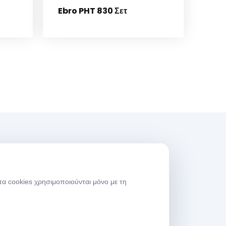
Ebro PHT 830 Σετ
ρες Λειτουργίας
τα cookies χρησιμοποιούνται μόνο με τη
μέρες
08:00-
ργασίας
17:30
άββατο
09:00-13:30