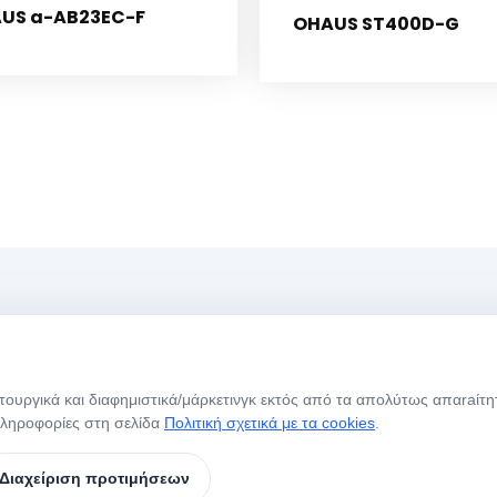
US a-AB23EC-F
OHAUS ST400D-G
Menü
Ώ
ιτουργικά και διαφημιστικά/μάρκετινγκ εκτός από τα απολύτως απαraίτη
Αρχική Σελίδα
Σχετικά με Εμάς
Η
πληροφορίες στη σελίδα
Πολιτική σχετικά με τα cookies
.
Ε
Τα Προϊόντα Μας
Μάρκες
Σ
Διαχείριση προτιμήσεων
Επικοινωνία