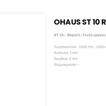
OHAUS ST 10 
ST 10 – Φορητό / Στυλό όργαν
Χωρητικότητα: -1000 mV…1000
Ανάλυση: 1 mV
Ακρίβεια: 2 mV
Θερμοκρασία: –