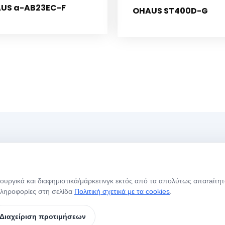
US a-AB23EC-F
OHAUS ST400D-G
Menü
Ώ
τουργικά και διαφημιστικά/μάρκετινγκ εκτός από τα απολύτως απαraίτητ
Αρχική Σελίδα
Σχετικά με Εμάς
Η
πληροφορίες στη σελίδα
Πολιτική σχετικά με τα cookies
.
Ε
Τα Προϊόντα Μας
Μάρκες
Σ
Διαχείριση προτιμήσεων
Επικοινωνία