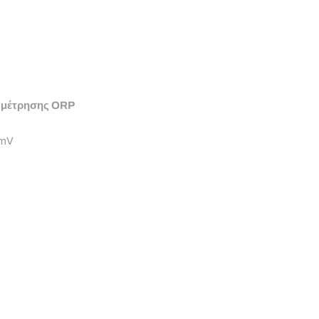
R
ο μέτρησης ORP
 mV