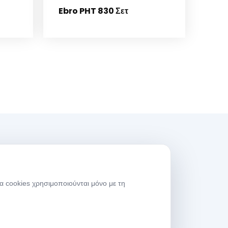
Ebro PHT 830 Σετ
ρες Λειτουργίας
α cookies χρησιμοποιούνται μόνο με τη
μέρες
08:00-
ργασίας
17:30
άββατο
09:00-13:30