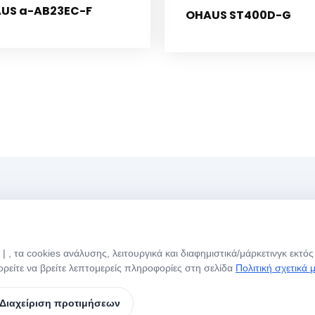
US a-AB23EC-F
OHAUS ST400D-G
Menü
Ώ
 , τα cookies ανάλυσης, λειτουργικά και διαφημιστικά/μάρκετινγκ εκτ
Αρχική Σελίδα
Σχετικά με Εμάς
Η
ρείτε να βρείτε λεπτομερείς πληροφορίες στη σελίδα
Πολιτική σχετικά 
Ε
Τα Προϊόντα Μας
Μάρκες
Σ
Διαχείριση προτιμήσεων
Επικοινωνία