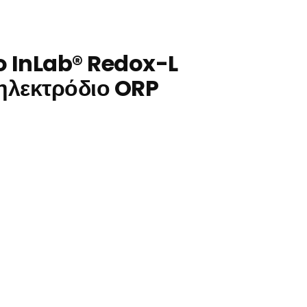
o InLab® Redox-L
ηλεκτρόδιο ORP