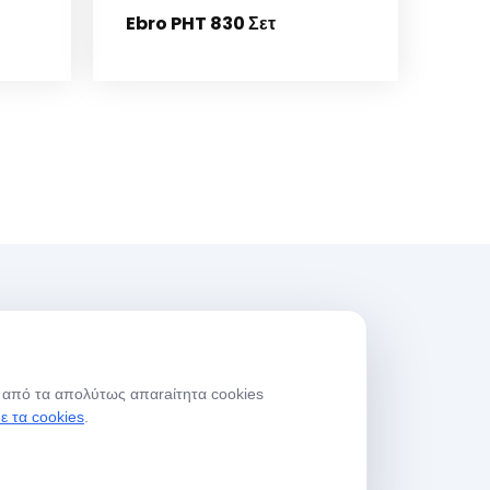
Ebro PHT 830 Σετ
ρες Λειτουργίας
ός από τα απολύτως απαraίτητα cookies
μέρες
08:00-
με τα cookies
.
ργασίας
17:30
άββατο
09:00-13:30