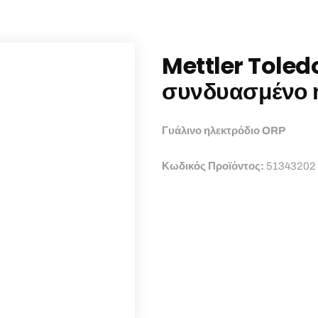
Mettler Toled
συνδυασμένο 
Γυάλινο ηλεκτρόδιο ORP
Κωδικός Προϊόντος:
51343202