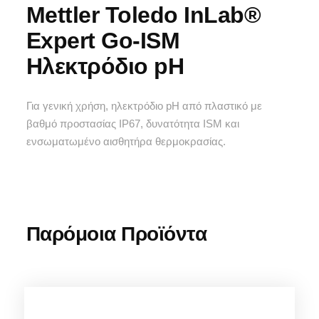
Mettler Toledo InLab®
Expert Go-ISM
Ηλεκτρόδιο pH
Για γενική χρήση, ηλεκτρόδιο pH από πλαστικό με
βαθμό προστασίας IP67, δυνατότητα ISM και
ενσωματωμένο αισθητήρα θερμοκρασίας.
Παρόμοια Προϊόντα