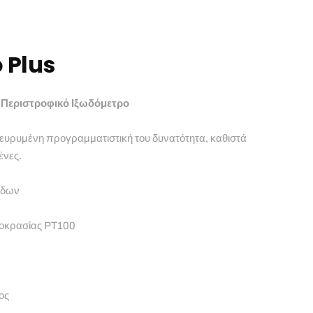
o Plus
– Περιστροφικό Ιξωδόμετρο
ευρυμένη προγραμματιστική του δυνατότητα, καθιστά
ένες.
όδων
μοκρασίας PT100
ος