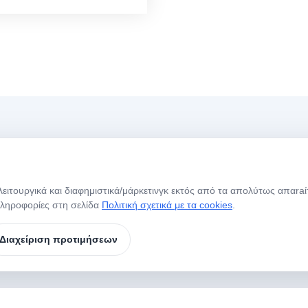
Menü
Ώ
, λειτουργικά και διαφημιστικά/μάρκετινγκ εκτός από τα απολύτως απαra
Αρχική Σελίδα
Σχετικά με Εμάς
Η
πληροφορίες στη σελίδα
Πολιτική σχετικά με τα cookies
.
Ε
Τα Προϊόντα Μας
Μάρκες
Σ
Διαχείριση προτιμήσεων
Επικοινωνία