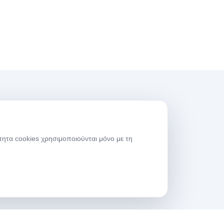
ρες Λειτουργίας
ίτητα cookies χρησιμοποιούνται μόνο με τη
μέρες
08:00-
ργασίας
17:30
άββατο
09:00-13:30