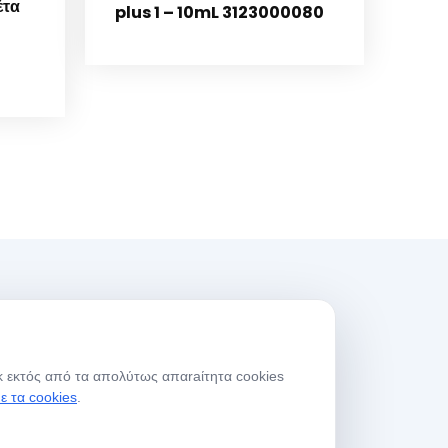
έτα
plus 1 – 10mL 3123000080
ρες Λειτουργίας
γκ εκτός από τα απολύτως απαraίτητα cookies
μέρες
08:00-
με τα cookies
.
ργασίας
17:30
άββατο
09:00-13:30