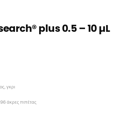
earch® plus 0.5 – 10 µL
ος, γκρι
 96 άκρες πιπέτας