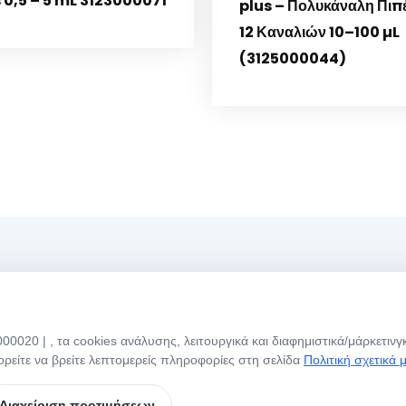
 0,5 – 5 mL 3123000071
plus – Πολυκάναλη Πιπ
12 Καναλιών 10–100 µL
(3125000044)
Menü
Ώ
0020 | , τα cookies ανάλυσης, λειτουργικά και διαφημιστικά/μάρκετιν
Αρχική Σελίδα
Σχετικά με Εμάς
Η
ρείτε να βρείτε λεπτομερείς πληροφορίες στη σελίδα
Πολιτική σχετικά 
Ε
Τα Προϊόντα Μας
Μάρκες
Σ
Διαχείριση προτιμήσεων