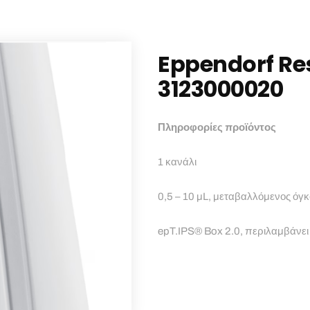
Eppendorf Res
3123000020
Πληροφορίες προϊόντος
1 κανάλι
0,5 – 10 µL, μεταβαλλόμενος όγκ
epT.IPS® Box 2.0, περιλαμβάνει