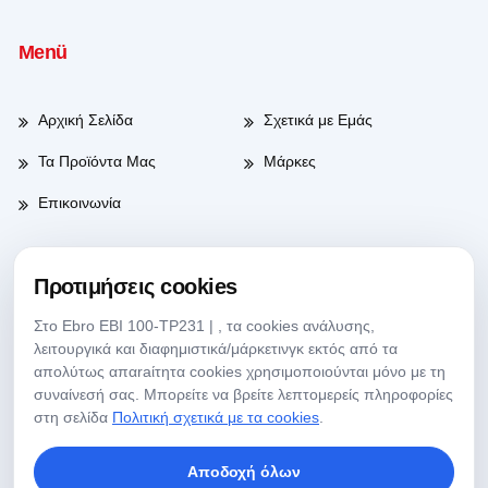
Menü
Αρχική Σελίδα
Σχετικά με Εμάς
Τα Προϊόντα Μας
Μάρκες
Επικοινωνία
Προτιμήσεις cookies
Ώρες Λειτουργίας
Στο Ebro EBI 100-TP231 | , τα cookies ανάλυσης,
λειτουργικά και διαφημιστικά/μάρκετινγκ εκτός από τα
Ημέρες Εργασίας
08:00-17:30
απολύτως απαraίτητα cookies χρησιμοποιούνται μόνο με τη
συναίνεσή σας. Μπορείτε να βρείτε λεπτομερείς πληροφορίες
Σάββατο
09:00-13:30
στη σελίδα
Πολιτική σχετικά με τα cookies
.
Αποδοχή όλων