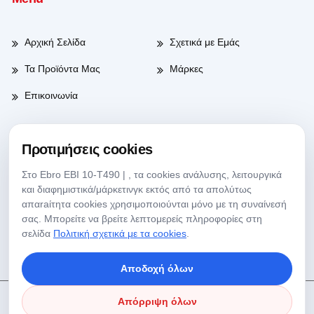
Αρχική Σελίδα
Σχετικά με Εμάς
Τα Προϊόντα Μας
Μάρκες
Επικοινωνία
Προτιμήσεις cookies
Ώρες Λειτουργίας
Στο Ebro EBI 10-T490 | , τα cookies ανάλυσης, λειτουργικά
και διαφημιστικά/μάρκετινγκ εκτός από τα απολύτως
Ημέρες Εργασίας
08:00-17:30
απαraίτητα cookies χρησιμοποιούνται μόνο με τη συναίνεσή
σας. Μπορείτε να βρείτε λεπτομερείς πληροφορίες στη
Σάββατο
09:00-13:30
σελίδα
Πολιτική σχετικά με τα cookies
.
Αποδοχή όλων
Απόρριψη όλων
Copyright © 2025 Köseoğlu Lab Όλα Τα Δικαιώματα Διατηρούνται.