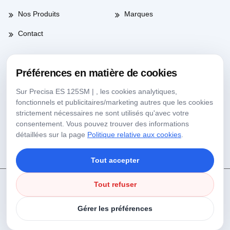
Nos Produits
Marques
Contact
Préférences en matière de cookies
Heures de travail
Sur Precisa ES 125SM | , les cookies analytiques,
fonctionnels et publicitaires/marketing autres que les cookies
Jours de semaine
08:00-17:30
strictement nécessaires ne sont utilisés qu'avec votre
consentement. Vous pouvez trouver des informations
Samedi
09:00-13:30
détaillées sur la page
Politique relative aux cookies
.
Tout accepter
Tout refuser
Copyright © 2025 Köseoğlu Lab Tous Droits Réservés.
Politique relative aux cookies
Gérer les préférences