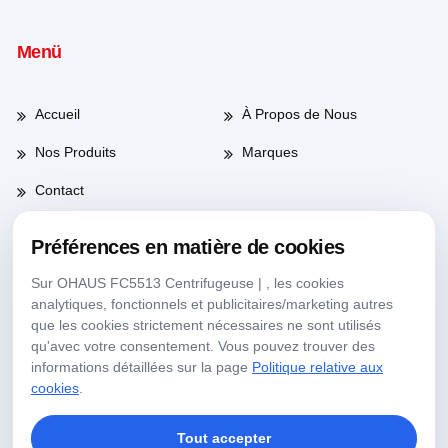
Menü
Accueil
À Propos de Nous
Nos Produits
Marques
Contact
Préférences en matière de cookies
Heures de travail
Sur OHAUS FC5513 Centrifugeuse | , les cookies
analytiques, fonctionnels et publicitaires/marketing autres
que les cookies strictement nécessaires ne sont utilisés
Jours de semaine
08:00-17:30
qu'avec votre consentement. Vous pouvez trouver des
informations détaillées sur la page
Politique relative aux
Samedi
09:00-13:30
cookies
.
Tout accepter